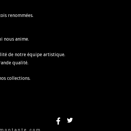
écois renommées.
ui nous anime.
ilité de notre équipe artistique.
rande qualité.
os collections.
emontante.com