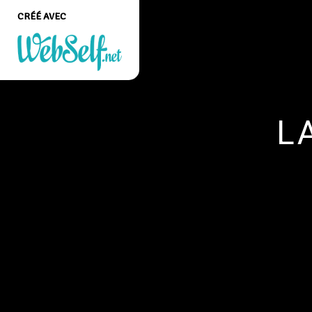
CRÉÉ AVEC
Créer un site web de
qualité professionnelle
et personnalisable sans
L
aucune connaissance en
programmation
COMMENCEZ