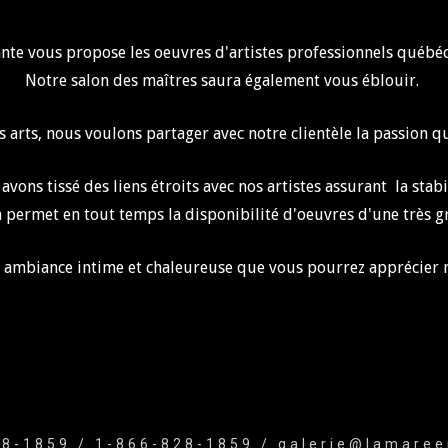
nte vous propose les oeuvres d'
artistes professionnels québ
Notre salon des maîtres saura également vous éblouir.
arts, nous voulons partager avec notre clientèle la passion q
avons tissé des liens étroits avec nos artistes assurant la stab
n permet en tout temps la disponibilité
d'oeuvres d'une très g
e ambiance intime et
chaleureuse que vous pourrez apprécier n
8-1859 / 1-866-828-1859 / galerie@lamare