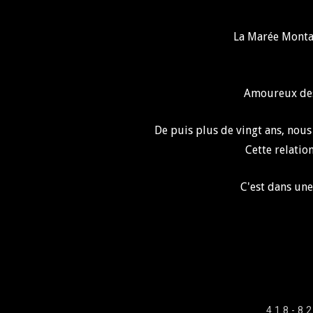
La Marée Monta
Amoureux des 
De puis plus de vingt ans, nous 
Cette relatio
C'est dans un
JE SUIS
UN TITRE
418-82